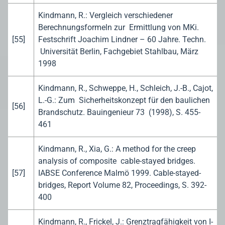
Kindmann, R.: Vergleich verschiedener
Berechnungsformeln zur Ermittlung von MKi.
[55]
Festschrift Joachim Lindner – 60 Jahre. Techn.
Universität Berlin, Fachgebiet Stahlbau, März
1998
Kindmann, R., Schweppe, H., Schleich, J.-B., Cajot,
L.-G.: Zum Sicherheitskonzept für den baulichen
[56]
Brandschutz. Bauingenieur 73 (1998), S. 455-
461
Kindmann, R., Xia, G.: A method for the creep
analysis of composite cable-stayed bridges.
[57]
IABSE Conference Malmö 1999. Cable-stayed-
bridges, Report Volume 82, Proceedings, S. 392-
400
Kindmann, R., Frickel, J.: Grenztragfähigkeit von I-